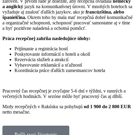
zároveň. V prvom rade je dôležité, aby recepčná ovládala
nemecký
a anglický
jazyk na komunikatívnej úrovni. V mnohých hoteloch sa
vyžaduje aj znalosť ďalších jazykov, ako je
francúzština, alebo
španielčina.
Okrem toho by mala mať recepčná dobré komunikačné
a organizačné schopnosti, schopnosť pracovať samostatne aj v tíme
a byť pozitívne naladená a ochotná pomôcť.
Práca recepčnej zahŕňa nasledujúce úlohy:
Prijímanie a registrácia hostí
Poskytovanie informácií o hoteli a okolí
Rezervácia služieb a atrakcií
Vybavovanie reklamácií a sťažností
Koordinácia práce ďalších zamestnancov hotela
Pracovný čas recepčnej je zvyčajne 5-6 dní v týždni, v ranných a
večerných hodinách. V sezóne môže byť pracovný čas aj dlhší.
Mzdy recepčných v Rakúsku sa pohybujú
od 1 900 do 2 800 EUR
netto mesačne.
Pošli svoj životopis