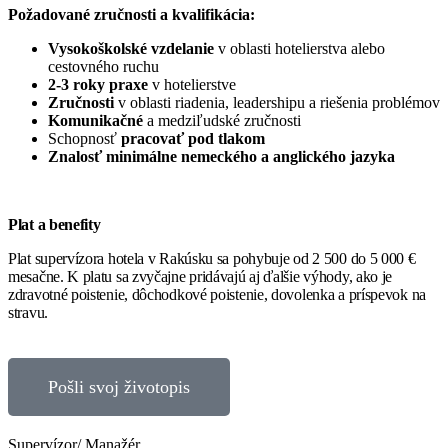
Požadované zručnosti a kvalifikácia:
Vysokoškolské vzdelanie
v oblasti hotelierstva alebo
cestovného ruchu
2-3 roky praxe
v hotelierstve
Zručnosti
v oblasti riadenia, leadershipu a riešenia problémov
Komunikačné
a medziľudské zručnosti
Schopnosť
pracovať pod tlakom
Znalosť minimálne nemeckého a anglického jazyka
Plat a benefity
Plat supervízora hotela v Rakúsku sa pohybuje od 2 500 do 5 000 €
mesačne. K platu sa zvyčajne pridávajú aj ďalšie výhody, ako je
zdravotné poistenie, dôchodkové poistenie, dovolenka a príspevok na
stravu.
Pošli svoj životopis
Supervízor/ Manažér