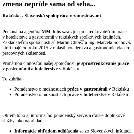
zmena nepríde sama od seba...
Rakúsko - Slovenská spolupráca v zamestnávaní
Personálna agentúra
MM Jobs s.r.o.
je sprostredkovateľom práce
v hotelierstve a gastronómii v rakúskych spolkových krajinách.
Zakladateľmi spoločnosti sú Martin Chrašč a Ing. Marcela Sochová,
ktorí majú od roku 2015 v oblasti hotelierstva a gastronómie viacero
pracovných skúseností.
Primárnou činnosťou našej spoločnosti je
sprostredkovanie práce
v gastronómii a hotelierstve
v Rakúsku.
To zahŕňa:
Poradenstvo o možnostiach
práce v gastronómii
v Rakúsku
Poradenstvo o možnostiach
práce v hotelierstve
v Rakúsku
Okrem toho aj informačno-poradenský servis a ďalšie doplnkové
služby, ako napríklad:
Informácie ohľadom
odhlásenia
sa zo Slovenských inštitúcií