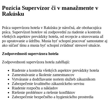
Pozícia Supervízor či v manažmente v
Rakúsku
Práca supervízora hotela v Rakúsku je náročná, ale obohacujúca
práca. Supervízori hotelov sú zodpovední za riadenie a kontrolu
všetkých aspektov prevádzky hotela, od recepcie a stravovania až
po upratovanie a údržbu. Musia byť schopní pracovať samostatne aj
ako súčasť tímu a musia byť schopní zvládnuť stresové situácie.
Zodpovednosti supervízora hotela
Zodpovednosti supervízora hotela zahŕňajú:
Riadenie a kontrola všetkých aspektov prevádzky hotela
Zamestnávanie a školenie zamestnancov
Vytváranie a dodržiavanie noriem služieb zákazníkom
Zabezpečenie kvalitného zákazníckeho servisu
Riadenie rozpočtu a nákladov
Riešenie problémov a riešenie konfliktov
Zabezpečenie bezpečného a hygienického prostredia