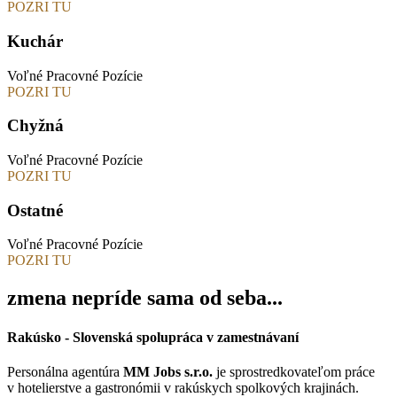
POZRI TU
Kuchár
Voľné Pracovné Pozície
POZRI TU
Chyžná
Voľné Pracovné Pozície
POZRI TU
Ostatné
Voľné Pracovné Pozície
POZRI TU
zmena nepríde sama od seba...
Rakúsko - Slovenská spolupráca v zamestnávaní
Personálna agentúra
MM Jobs s.r.o.
je sprostredkovateľom práce
v hotelierstve a gastronómii v rakúskych spolkových krajinách.