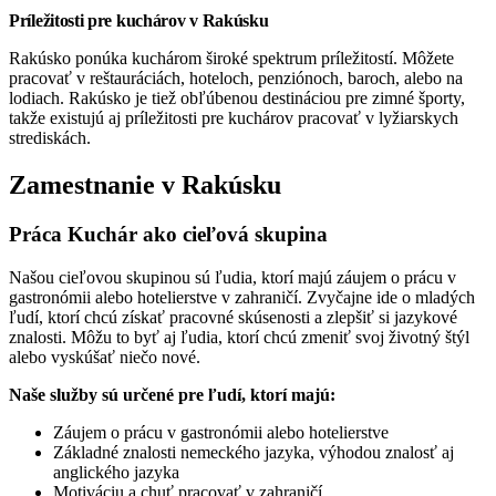
Príležitosti pre kuchárov v Rakúsku
Rakúsko ponúka kuchárom široké spektrum príležitostí. Môžete
pracovať v reštauráciách, hoteloch, penziónoch, baroch, alebo na
lodiach. Rakúsko je tiež obľúbenou destináciou pre zimné športy,
takže existujú aj príležitosti pre kuchárov pracovať v lyžiarskych
strediskách.
Zamestnanie v Rakúsku
Práca Kuchár ako cieľová skupina
Našou cieľovou skupinou sú ľudia, ktorí majú záujem o prácu v
gastronómii alebo hotelierstve v zahraničí. Zvyčajne ide o mladých
ľudí, ktorí chcú získať pracovné skúsenosti a zlepšiť si jazykové
znalosti. Môžu to byť aj ľudia, ktorí chcú zmeniť svoj životný štýl
alebo vyskúšať niečo nové.
Naše služby sú určené pre ľudí, ktorí majú:
Záujem o prácu v gastronómii alebo hotelierstve
Základné znalosti nemeckého jazyka, výhodou znalosť aj
anglického jazyka
Motiváciu a chuť pracovať v zahraničí