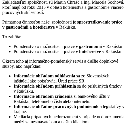
Zakladateľmi spoločnosti sú Martin Chrašč a Ing. Marcela Sochová,
ktorí majú od roku 2015 v oblasti hotelierstva a gastronómie viacero
pracovných skúseností.
Primárnou činnosťou našej spoločnosti je
sprostredkovanie práce
v gastronómii a hotelierstve
v Rakúsku.
To zahŕňa:
Poradenstvo o možnostiach
práce v gastronómii
v Rakúsku
Poradenstvo o možnostiach
práce v hotelierstve
v Rakúsku
Okrem toho aj informačno-poradenský servis a ďalšie doplnkové
služby, ako napríklad:
Informácie ohľadom odhlásenia
sa zo Slovenských
inštitúcií ako poisťovňa, Úrad práce SR.
Informácie ohľadom prihlásenia
sa do príslušných úradov
v Rakúsku.
Informácie ohľadom zriadenia
si bankového účtu v
Rakúsku, telefónneho čísla alebo internetu.
Informácie ohľadne pracovných podmienok
a legislatívy v
krajine.
Mediácia prípadných nedorozumení v prípade nedorozumenia
medzi zamestnávateľom a našim klientom.